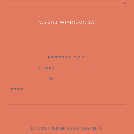
WYŚLIJ WIADOMOŚĆ
Anlama Sp. z o.o.
e-mail
biuro@anlama.pl
tel.
500 858 048
adres
ul. Zawiszy Czarnego 2/2 | 40-872 Katowice
© 2026 | DESIGN BY NUTDESIGN.PL